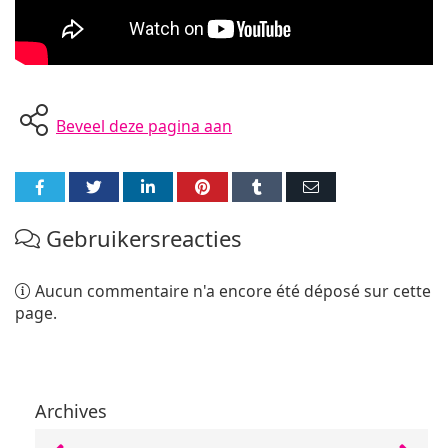
Beveel deze pagina aan
Partager
Partager
Partager
Partager
Partager
Partager
sur
sur
sur
sur
sur
par
Gebruikersreacties
Facebook
Twitter
LinkedIn
Pinterest
Tumblr
E-
mail
Aucun commentaire n'a encore été déposé sur cette
page.
Archives