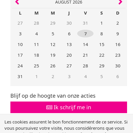
AUGUST 2026
L
M
M
J
V
S
D
27
28
29
30
31
1
2
3
4
5
6
7
8
9
10
11
12
13
14
15
16
17
18
19
20
21
22
23
24
25
26
27
28
29
30
31
1
2
3
4
5
6
Mois
Mois
précédent
suivant
Blijf op de hoogte van onze acties
Ik schrijf me in
Les cookies assurent le bon fonctionnement de ce service. Si
Volg ons !
vous poursuivez votre visite, nous considérerons que vous