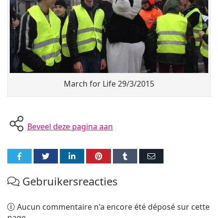
March for Life 29/3/2015
Beveel deze pagina aan
Partager
Partager
Partager
Partager
Partager
Partager
sur
sur
sur
sur
sur
par
Gebruikersreacties
Facebook
Twitter
LinkedIn
Pinterest
Tumblr
E-
mail
Aucun commentaire n'a encore été déposé sur cette
page.