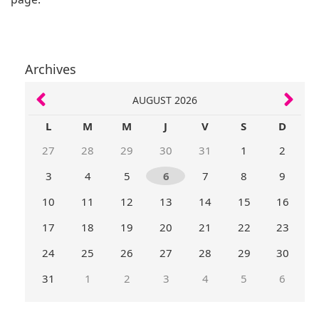
Archives
AUGUST 2026
L
M
M
J
V
S
D
27
28
29
30
31
1
2
3
4
5
6
7
8
9
10
11
12
13
14
15
16
17
18
19
20
21
22
23
24
25
26
27
28
29
30
31
1
2
3
4
5
6
Mois
Mois