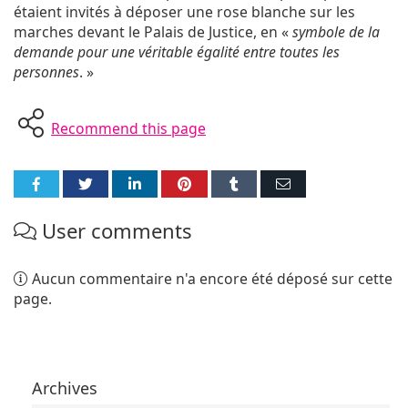
étaient invités à déposer une rose blanche sur les
marches devant le Palais de Justice, en «
symbole de la
demande pour une véritable égalité entre toutes les
personnes
. »
Recommend this page
Partager
Partager
Partager
Partager
Partager
Partager
sur
sur
sur
sur
sur
par
User comments
Facebook
Twitter
LinkedIn
Pinterest
Tumblr
E-
mail
Aucun commentaire n'a encore été déposé sur cette
page.
Archives