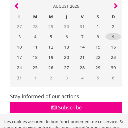
AUGUST 2026
L
M
M
J
V
S
D
27
28
29
30
31
1
2
3
4
5
6
7
8
9
10
11
12
13
14
15
16
17
18
19
20
21
22
23
24
25
26
27
28
29
30
31
1
2
3
4
5
6
Mois
Mois
précédent
suivant
Stay informed of our actions
Subscribe
Les cookies assurent le bon fonctionnement de ce service. Si
Follow us !
vous poursuivez votre visite, nous considérerons que vous