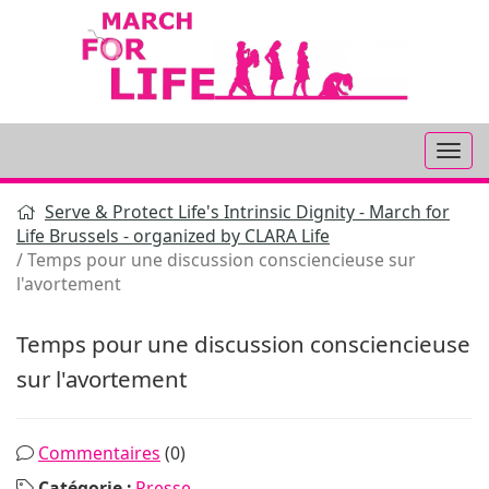
Aller
au
contenu
Serve & Protect Life's Intrinsic Dignity - March for
Life Brussels - organized by CLARA Life
Temps pour une discussion consciencieuse sur
l'avortement
Temps pour une discussion consciencieuse
sur l'avortement
Commentaires
(0)
Catégorie :
Presse