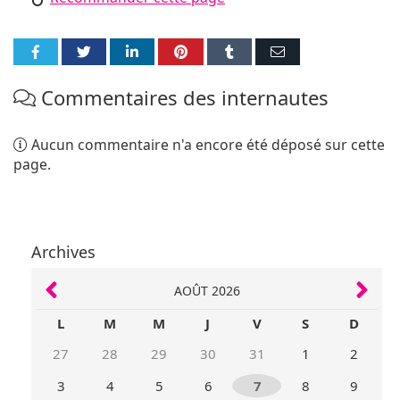
Partager
Partager
Partager
Partager
Partager
Partager
sur
sur
sur
sur
sur
par
Commentaires des internautes
Facebook
Twitter
LinkedIn
Pinterest
Tumblr
E-
mail
Aucun commentaire n'a encore été déposé sur cette
page.
Archives
AOÛT 2026
L
M
M
J
V
S
D
27
28
29
30
31
1
2
3
4
5
6
7
8
9