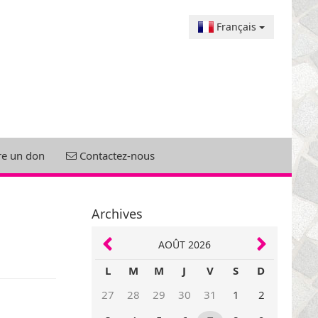
Français
re un don
Contactez-nous
Archives
AOÛT 2026
L
M
M
J
V
S
D
27
28
29
30
31
1
2