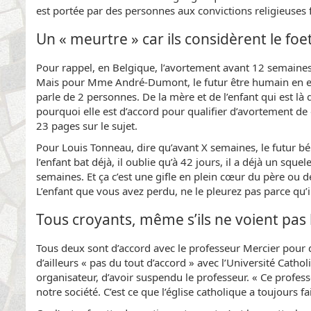
est portée par des personnes aux convictions religieuses 
Un « meurtre » car ils considèrent le f
Pour rappel, en Belgique, l’avortement avant 12 semaines
Mais pour Mme André-Dumont, le futur être humain en est
parle de 2 personnes. De la mère et de l’enfant qui est là 
pourquoi elle est d’accord pour qualifier d’avortement d
23 pages sur le sujet.
Pour Louis Tonneau, dire qu’avant X semaines, le futur bébé
l’enfant bat déjà, il oublie qu’à 42 jours, il a déjà un sque
semaines. Et ça c’est une gifle en plein cœur du père ou d
L’enfant que vous avez perdu, ne le pleurez pas parce qu’il
Tous croyants, même s’ils ne voient pas l
Tous deux sont d’accord avec le professeur Mercier pour
d’ailleurs « pas du tout d’accord » avec l’Université Cath
organisateur, d’avoir suspendu le professeur. « Ce profess
notre société. C’est ce que l’église catholique a toujours fa