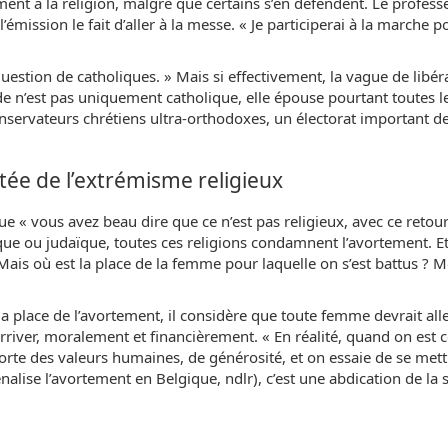
ement à la religion, malgré que certains s’en défendent. Le profes
mission le fait d’aller à la messe. « Je participerai à la marche po
uestion de catholiques. » Mais si effectivement, la vague de libér
e n’est pas uniquement catholique, elle épouse pourtant toutes le
conservateurs chrétiens ultra-orthodoxes, un électorat important 
ntée de l’extrémisme religieux
e « vous avez beau dire que ce n’est pas religieux, avec ce retou
mique ou judaïque, toutes ces religions condamnent l’avortement. Et
Mais où est la place de la femme pour laquelle on s’est battus ? Mo
a place de l’avortement, il considère que toute femme devrait all
 arriver, moralement et financièrement. « En réalité, quand on est 
porte des valeurs humaines, de générosité, et on essaie de se met
énalise l’avortement en Belgique, ndlr), c’est une abdication de la s