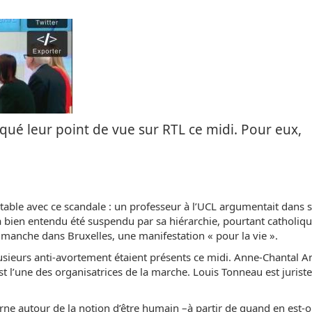
qué leur point de vue sur RTL ce midi. Pour eux,
 table avec ce scandale : un professeur à l’UCL argumentait dans 
a bien entendu été suspendu par sa hiérarchie, pourtant catholiq
imanche dans Bruxelles, une manifestation « pour la vie ».
plusieurs anti-avortement étaient présents ce midi. Anne-Chantal A
t l’une des organisatrices de la marche. Louis Tonneau est jurist
rne autour de la notion d’être humain –à partir de quand en est-o