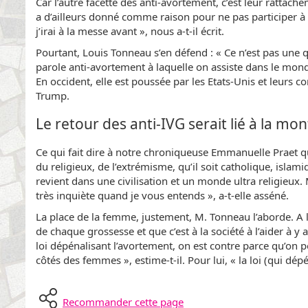
Car l’autre facette des anti-avortement, c’est leur rattach
a d’ailleurs donné comme raison pour ne pas participer à l’é
j’irai à la messe avant », nous a-t-il écrit.
Pourtant, Louis Tonneau s’en défend : « Ce n’est pas une q
parole anti-avortement à laquelle on assiste dans le mond
En occident, elle est poussée par les Etats-Unis et leurs 
Trump.
Le retour des anti-IVG serait lié à la mo
Ce qui fait dire à notre chroniqueuse Emmanuelle Praet qu
du religieux, de l’extrémisme, qu’il soit catholique, isla
revient dans une civilisation et un monde ultra religieux. 
très inquiète quand je vous entends », a-t-elle asséné.
La place de la femme, justement, M. Tonneau l’aborde. A l
de chaque grossesse et que c’est à la société à l’aider à y
loi dépénalisant l’avortement, on est contre parce qu’on 
côtés des femmes », estime-t-il. Pour lui, « la loi (qui dép
Recommander cette page