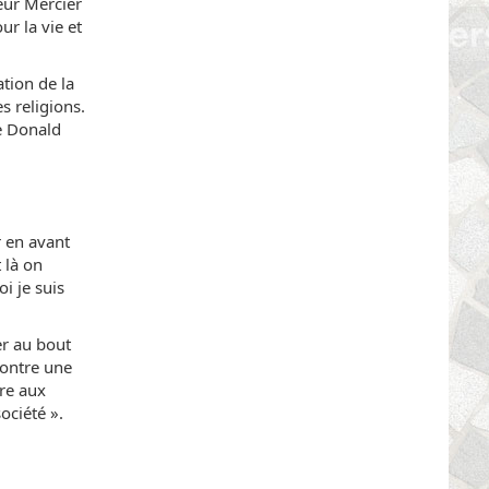
seur Mercier
ur la vie et
ation de la
s religions.
de Donald
r en avant
 là on
i je suis
er au bout
contre une
tre aux
ociété ».