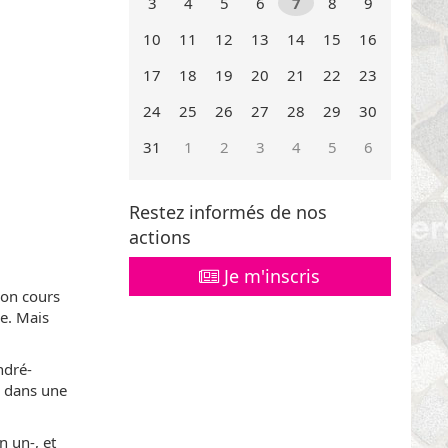
3
4
5
6
7
8
9
10
11
12
13
14
15
16
17
18
19
20
21
22
23
24
25
26
27
28
29
30
31
1
2
3
4
5
6
Mois
Mois
précédent
suivant
Restez informés de nos
actions
Je m'inscris
son cours
ue. Mais
ndré-
e dans une
n un-, et