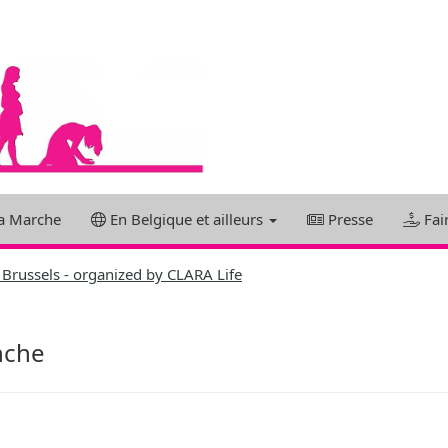
a Marche
En Belgique et ailleurs
Presse
Fai
fe Brussels - organized by CLARA Life
nche