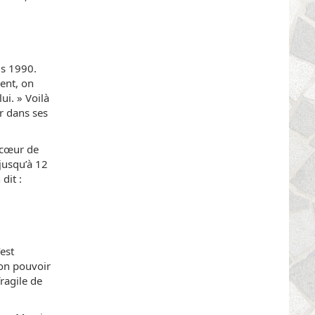
is 1990.
ent, on
ui. » Voilà
r dans ses
e cœur de
 jusqu’à 12
dit :
est
son pouvoir
ragile de