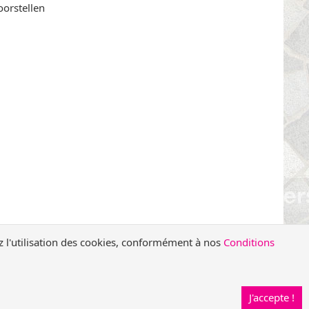
oorstellen
z l'utilisation des cookies, conformément à nos
Conditions
e
J'accepte !
servés -
Mentions légales
-
Flux RSS