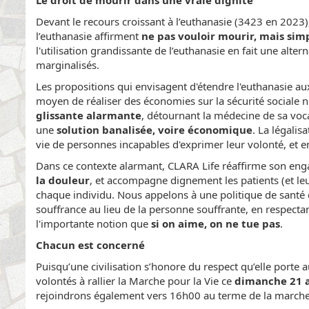
Devant le recours croissant à l’euthanasie (3423 en 2023
l’euthanasie affirment
ne pas vouloir mourir, mais sim
l'utilisation grandissante de l’euthanasie en fait une alter
marginalisés.
Les propositions qui envisagent d'étendre l'euthanasie 
moyen de réaliser des économies sur la sécurité socia
glissante alarmante
, détournant la médecine de sa vo
une
solution banalisée, voire économique
. La légali
vie de personnes incapables d'exprimer leur volonté, et en
Dans ce contexte alarmant, CLARA Life réaffirme son enga
la douleur
, et accompagne dignement les patients (et leurs 
chaque individu. Nous appelons à une politique de santé qui
souffrance au lieu de la personne souffrante, en respectant 
l'importante notion que
si on aime, on ne tue pas
.
Chacun est concerné
Puisqu’une civilisation s’honore du respect qu’elle porte
volontés à rallier la Marche pour la Vie ce
dimanche 21 a
rejoindrons également vers 16h00 au terme de la marche