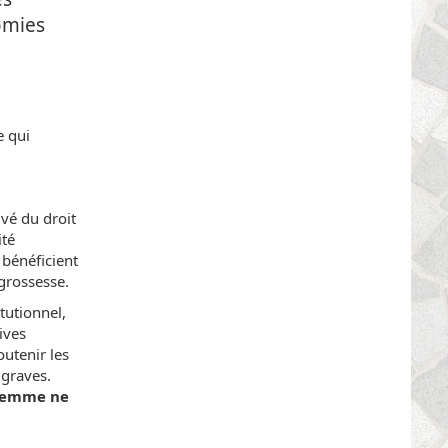
omies
e qui
ivé du droit
té
bénéficient
 grossesse.
itutionnel,
ives
outenir les
 graves.
 femme ne