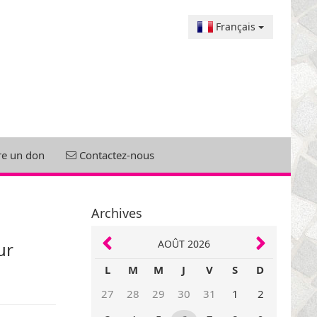
Français
re un don
Contactez-nous
Archives
AOÛT 2026
ur
L
M
M
J
V
S
D
27
28
29
30
31
1
2