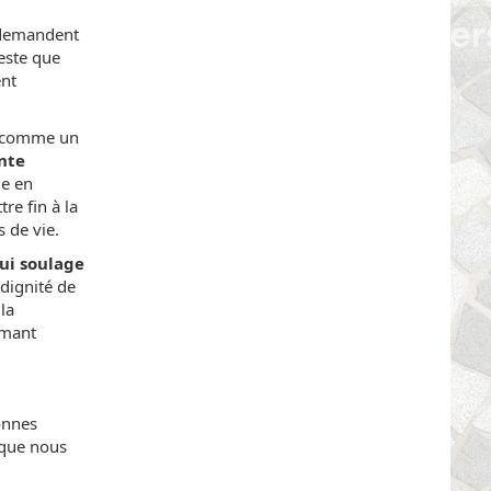
i demandent
este que
ent
ie comme un
nte
le en
e fin à la
s de vie.
ui soulage
dignité de
 la
irmant
onnes
 que nous