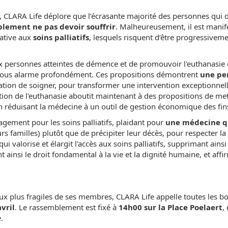
), CLARA Life déplore que l’écrasante majorité des personnes qu
plement ne pas devoir souffrir
. Malheureusement, il est manif
native aux
soins palliatifs
, lesquels risquent d’être progressivem
aux personnes atteintes de démence et de promouvoir l'euthanas
le nous alarme profondément. Ces propositions démontrent
une pe
cation de soigner, pour transformer une intervention exceptionnel
sation de l'euthanasie aboutit maintenant à des propositions de mettr
 réduisant la médecine à un outil de gestion économique des fin
gement pour les soins palliatifs, plaidant pour
une médecine q
familles) plutôt que de précipiter leur décès, pour respecter la 
 valorise et élargit l'accès aux soins palliatifs, supprimant ainsi
ainsi le droit fondamental à la vie et la dignité humaine, et aff
 aux plus fragiles de ses membres, CLARA Life appelle toutes les b
vril
. Le rassemblement est fixé à
14h00 sur la Place Poelaert
,
.