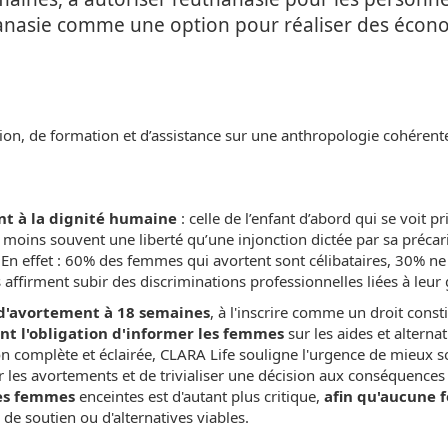
thanasie comme une option pour réaliser des écon
tion, de formation et d’assistance sur une anthropologie cohérent
 à la dignité humaine
: celle de l’enfant d’abord qui se voit pr
t moins souvent une liberté qu’une injonction dictée par sa précari
s. En effet : 60% des femmes qui avortent sont célibataires, 30% ne 
firment subir des discriminations professionnelles liées à leur
 d'avortement à 18 semaines
, à l'inscrire comme un droit const
t l'obligation d'informer les femmes
sur les aides et alternat
 complète et éclairée, CLARA Life souligne l'urgence de mieux s
es avortements et de trivialiser une décision aux conséquences
des femmes
enceintes est d'autant plus critique,
afin qu'aucune
de soutien ou d'alternatives viables.