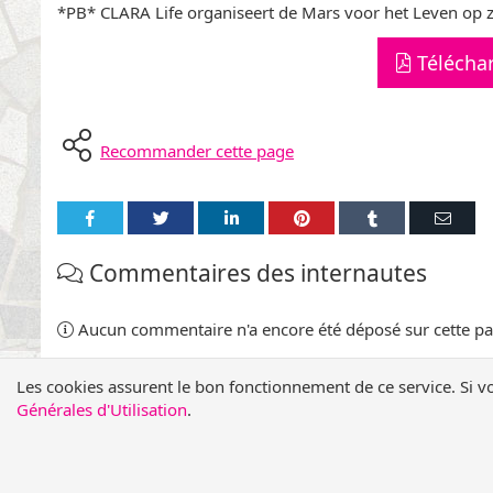
*PB* CLARA Life organiseert de Mars voor het Leven op z
Télécha
Recommander cette page
Partager
Partager
Partager
Partager
Partager
Parta
sur
sur
sur
sur
sur
par
Commentaires des internautes
Facebook
Twitter
LinkedIn
Pinterest
Tumblr
E-
mail
Aucun commentaire n'a encore été déposé sur cette pa
Les cookies assurent le bon fonctionnement de ce service. Si v
Générales d'Utilisation
.
© 2026 -
Serve & Protect Life's Intrinsic