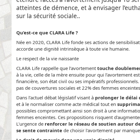
atteintes de démence, et à envisager l’eu
sur la sécurité sociale..
Qu’est-ce que CLARA Life ?
Née en 2020, CLARA Life fonde ses actions de sensibilisa
accorde une dignité intrinsèque à toute vie humaine.
Le respect de la vie naissante
CLARA Life rappelle que l’avortement
touche doublement
à la vie, celle de la mère ensuite pour qui l’avortement es
financière, son état civil ou ses impératifs professionnel
pas de couvertures sociales et 22% des femmes enceintes af
Dans l’actuel débat législatif visant à
prolonger le délai
et à le normaliser comme acte médical tout en
suppriman
possibles compromettant ainsi son droit à une information
femmes enceintes. Ces propositions risquent d'augmenter l
L'urgence de
renforcer le réseau de soutien autour 
se sente contrainte
de choisir l'avortement par manque 
Le droit de mourir dans une vraie dignité