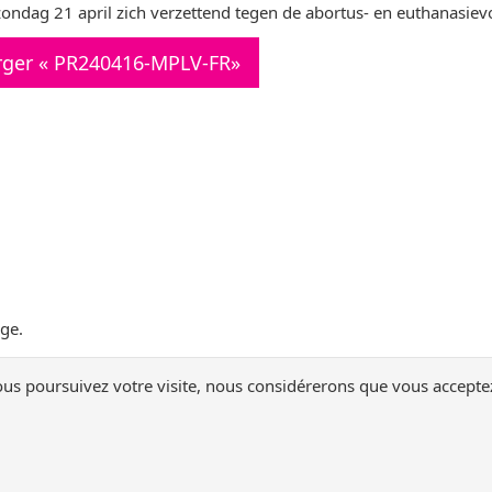
ondag 21 april zich verzettend tegen de abortus- en euthanasiev
rger « PR240416-MPLV-FR»
ger
ge.
ous poursuivez votre visite, nous considérerons que vous accepte
Suivez-nous !
Nous
Nous
Nous
Nous
rejoindre
rejoindre
rejoindre
rejoindr
 Dignity - March for Life Brussels - organized by CLARA Life
- Tous droits ré