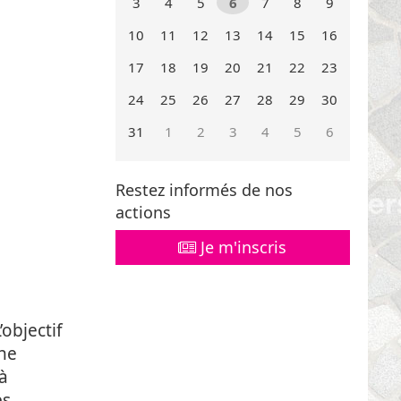
3
4
5
6
7
8
9
10
11
12
13
14
15
16
17
18
19
20
21
22
23
24
25
26
27
28
29
30
31
1
2
3
4
5
6
Mois
Mois
précédent
suivant
Restez informés de nos
actions
Je m'inscris
objectif
une
à
es