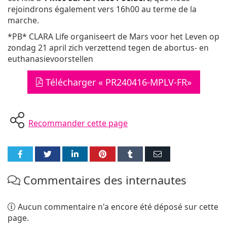
rejoindrons également vers 16h00 au terme de la
marche.
*PB* CLARA Life organiseert de Mars voor het Leven op
zondag 21 april zich verzettend tegen de abortus- en
euthanasievoorstellen
Télécharger « PR240416-MPLV-FR»
Recommander cette page
Partager
Partager
Partager
Partager
Partager
Partager
sur
sur
sur
sur
sur
par
Commentaires des internautes
Facebook
Twitter
LinkedIn
Pinterest
Tumblr
E-
mail
Aucun commentaire n'a encore été déposé sur cette
page.