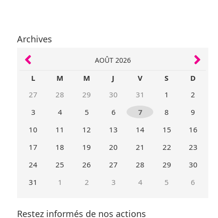
Archives
AOÛT 2026
L
M
M
J
V
S
D
27
28
29
30
31
1
2
3
4
5
6
7
8
9
10
11
12
13
14
15
16
17
18
19
20
21
22
23
24
25
26
27
28
29
30
31
1
2
3
4
5
6
Mois
Mois
précédent
suivant
Restez informés de nos actions