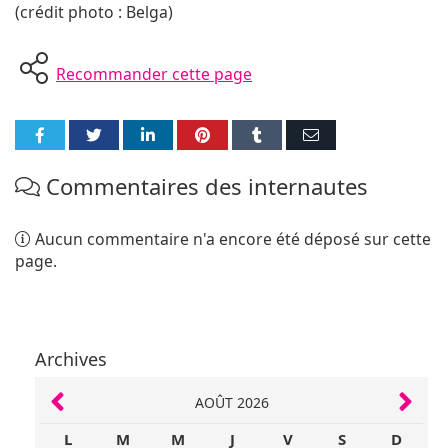
(crédit photo : Belga)
Recommander cette page
Partager
Partager
Partager
Partager
Partager
Partager
sur
sur
sur
sur
sur
par
Commentaires des internautes
Facebook
Twitter
LinkedIn
Pinterest
Tumblr
E-
mail
Aucun commentaire n'a encore été déposé sur cette
page.
Archives
AOÛT 2026
L
M
M
J
V
S
D