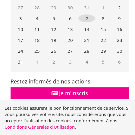
27
28
29
30
31
1
2
3
4
5
6
7
8
9
10
11
12
13
14
15
16
17
18
19
20
21
22
23
24
25
26
27
28
29
30
31
1
2
3
4
5
6
Mois
Mois
précédent
suivant
Restez informés de nos actions
Je m'inscris
Les cookies assurent le bon fonctionnement de ce service. Si
Suivez-nous !
vous poursuivez votre visite, nous considérerons que vous
acceptez l'utilisation des cookies, conformément à nos
Nous
Nous
Nous
Nous
Conditions Générales d'Utilisation
.